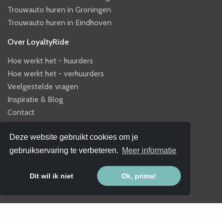
Trouwauto huren in Groningen
Trouwauto huren in Eindhoven
Over LoyaltyRide
Hoe werkt het - huurders
Hoe werkt het - verhuurders
Veelgestelde vragen
Inspiratie & Blog
Contact
Algemeen
Deze website gebruikt cookies om je
Algemene voorwaarden
gebruikservaring te verbeteren.
Meer informatie
Privacy policy
Samen werken met LoyaltyRide
Dit wil ik niet
Ok, prima!
LoyaltyRide Polis
Populaire thema's