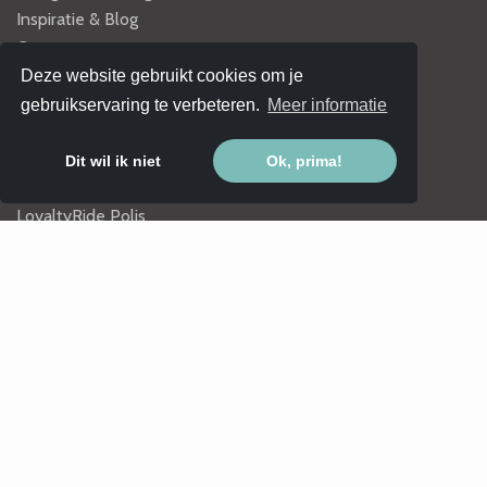
Inspiratie & Blog
Contact
Deze website gebruikt cookies om je
Algemeen
gebruikservaring te verbeteren.
Meer informatie
Algemene voorwaarden
Privacy policy
Dit wil ik niet
Ok, prima!
Samen werken met LoyaltyRide
LoyaltyRide Polis
Populaire thema's
Unieke bruidsauto huren
Trouwbus huren
Gala auto huren
Trouwauto zonder chauffeur
Populaire cabrio verhuur
Retro busje huren
Limo verhuur